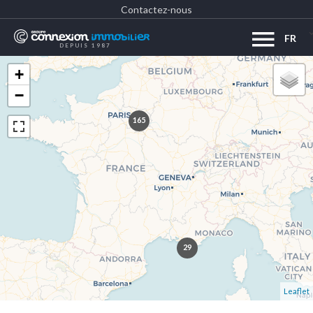
Contactez-nous
FR
DEPUIS 1987
+
−
165
29
Leaflet