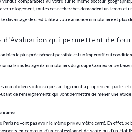
iens vendus comparables au vôtre sur le même secteur géographiqu
 de votre logement, toutes ces recherches demandent un temps et u
e davantage de crédibilité à votre annonce immobilière et plus de s
s d'évaluation qui permettent de four
 bien le plus précisément possible est un impératif qui conditionn
sionnalisme, les agents immobiliers du groupe Connexion se basent 
ées immobilières intrinsèques au logement à proprement parler et 
.. Autant de renseignements qui vont permettre de mener une étud
le 6ème
aris ne vont pas avoir le même prix au mètre carré. En effet, selon
ansports en commun, d'un professionnel de santé ou d'un établi