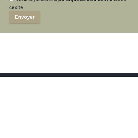
ce site
Envoyer
Agence
Gestion
Estimation
immobilière à
locative à
immobilière à
Paris 1er
Paris 1er
Paris 1er
Agence
Gestion
Estimation