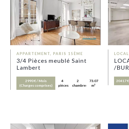
APPARTEMENT, PARIS 15ÈME
LOCAL
3/4 Pièces meublé Saint
LOC
Lambert
/BU
2 990 € / Mois
4
2
73.07
20 417 €
(Charges comprises)
pièces
chambres
m²