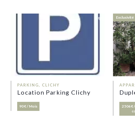
Exclusivité
PARKING, CLICHY
APPAR
Location Parking Clichy
Dupl
90 € / Mois
2 506 €
c