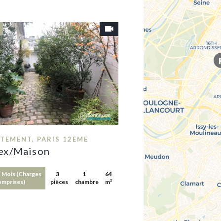
TEMENT, PARIS 12ÈME
ex/Maison
 / Mois (Charges
3
1
64
omprises)
pièces
chambre
m²