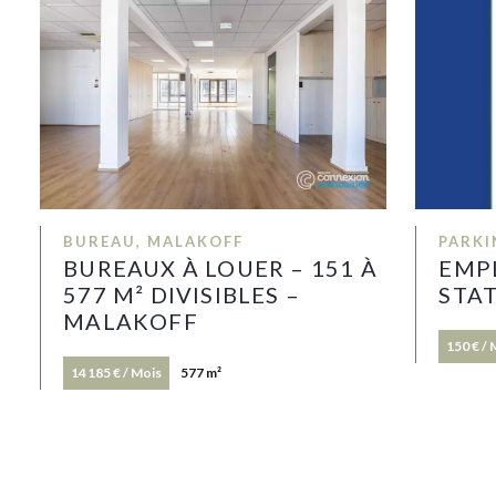
BUREAU, MALAKOFF
PARKI
BUREAUX À LOUER – 151 À
EMP
577 M² DIVISIBLES –
STA
MALAKOFF
150 € /
14 185 € / Mois
577 m²