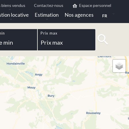
 biens vendus
Contactez-nous
Espace personnel
tion locative
Estimation
Nos agences
FR
min
Prix max