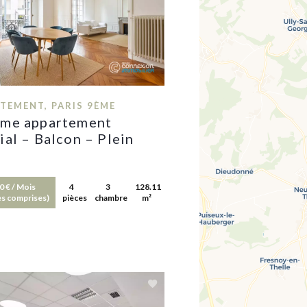
TEMENT, PARIS 9ÈME
ime appartement
ial – Balcon – Plein
0 € / Mois
4
3
128.11
s comprises)
pièces
chambres
m²