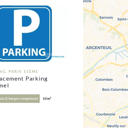
NG, PARIS 15ÈME
acement Parking
mel
Mois (Charges comprises)
10 m²