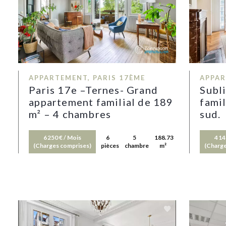
APPARTEMENT, PARIS 17ÈME
APPAR
Paris 17e –Ternes- Grand
Subl
appartement familial de 189
famil
m² – 4 chambres
sud.
6 250 € / Mois
6
5
188.73
4 14
(Charges comprises)
pièces
chambres
m²
(Charge