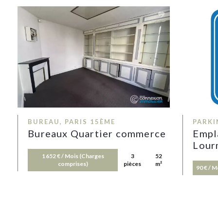
BUREAU, PARIS 15ÈME
PARKI
Bureaux Quartier commerce
Empl
Lour
1 652 € / Mois (Charges
3
52
comprises)
pièces
m²
90 € / 