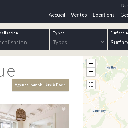
Nos
Accueil
Ventes
Locations
Ges
calisation
Types
Surface 
ocalisation
Types
ue
+
−
Agence immobilière à Paris