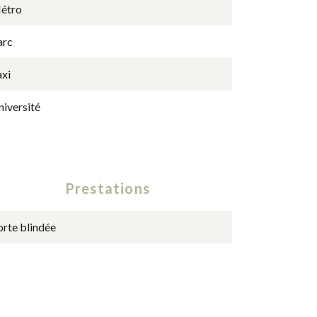
étro
arc
axi
niversité
Prestations
orte blindée