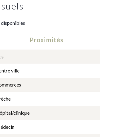
isuels
 disponibles
Proximités
us
ntre ville
ommerces
rèche
pital/clinique
édecin