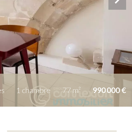
es
1 chambre
77 m²
990 000 €