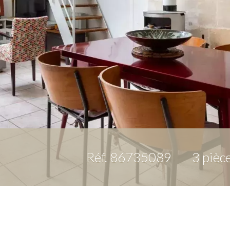
Réf. 86735089
3 pièc