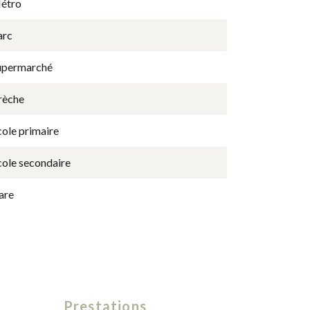
étro
arc
upermarché
rèche
cole primaire
cole secondaire
are
Prestations