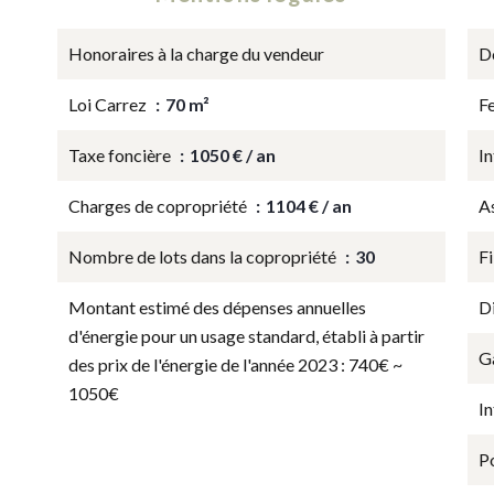
Honoraires à la charge du vendeur
D
Loi Carrez
70 m²
Fe
Taxe foncière
1050 € / an
In
Charges de copropriété
1104 € / an
A
Nombre de lots dans la copropriété
30
F
Montant estimé des dépenses annuelles
D
d'énergie pour un usage standard, établi à partir
G
des prix de l'énergie de l'année 2023 : 740€ ~
1050€
I
P