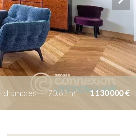
2 chambres
70.62 m²
1 130 000 €