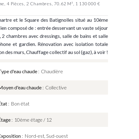
e, 4 Pièces, 2 Chambres, 70.62 M², 1 130 000 €
rtre et le Square des Batignolles situé au 10ème
ien composé de : entrée desservant un vaste séjour
 2 chambres avec dressings, salle de bains et salle
phone et gardien. Rénovation avec isolation totale
n des murs, Chauffage collectif au sol (gaz), à voir !
Type d'eau chaude
Chaudière
Moyen d'eau chaude
Collective
État
Bon état
Étage
10ème étage / 12
Exposition
Nord-est, Sud-ouest