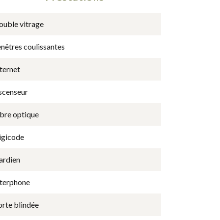
ouble vitrage
nêtres coulissantes
ternet
scenseur
ibre optique
igicode
ardien
nterphone
orte blindée