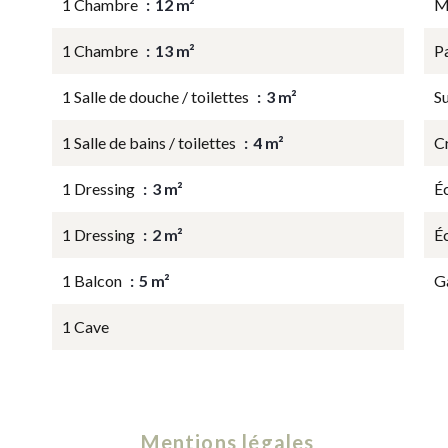
1 Chambre
12 m²
M
1 Chambre
13 m²
P
1 Salle de douche / toilettes
3 m²
S
1 Salle de bains / toilettes
4 m²
C
1 Dressing
3 m²
É
1 Dressing
2 m²
É
1 Balcon
5 m²
G
1 Cave
Mentions légales