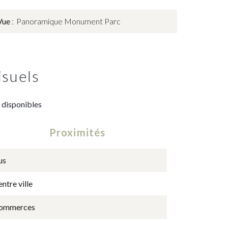
Vue
Panoramique Monument Parc
isuels
 disponibles
Proximités
us
ntre ville
ommerces